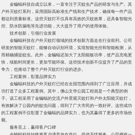
金蝙蝠科技自成立以来，一直专注于灭蚊虫产品的研发与生产。其
户外灭蚊灯系列，采用国际高标准生产线和生产技术，确保每一件产品
都达到质量标准。这些灭蚊灯不仅具有高效的灭蚊效果，还具备智能光
控、防水防漏电等先进功能，大大提升了用户的使用体验。
技术创新，引领行业发展
金蝙蝠科技在户外灭蚊灯领域的技术创新方面走在行业前列。公司
研发的智能灭蚊灯，能够自动识别环境，实现智能光控和智能检测，从
而精确捕捉蚊虫。此外，金蝙蝠还加大了太阳能板功率，使产品充电更
快，续航时间更长，更加节能环保。这些技术创新不仅提升了产品的竞
争力，也推动了整个户外灭蚊灯行业的进步。
工程案例，彰显品牌实力
金蝙蝠科技的户外灭蚊灯已经在全国范围内得到了广泛应用，并成
功打造了众多工程案例。其中，佛山文华公园工程就是一个典型的例
子。该工程采用了金蝙蝠的交流户外景观灭蚊灯和户外太阳能灭蚊灯，
有效解决了公园内的蚊虫问题，得到了广大市民的一致好评。这些成功
的工程案例不仅彰显了金蝙蝠的品牌实力，也为其赢得了更多的市场份
额。
服务至上，赢得客户口碑
金蝙蝠科技始终将客户满意放在首位，提供无忧服务。公司拥有一