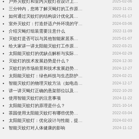
户外灭蚊灯和室内灭蚊灯在设计上…
2025-02-06
三分钟内，您将了解灭蝇灯的工作原…
2022-11-21
如何通过灭蚊灯的结构设计优化其…
2025-01-17
室外灭蚊灯：打造舒适户外环境的守…
2024-03-06
介绍灭蝇灯组装需要注意什么
2022-11-09
灭蚊灯是否可以与其他智能家居系…
2025-01-07
给大家讲一讲太阳能灭蚊灯工作原…
2022-03-21
太阳能灭蚊灯的优缺点解析与实际…
2024-02-29
灭蚊灯的技术发展趋势是什么？
2024-12-30
灭蚊灯的市场前景和技术发展趋势…
2024-12-27
太阳能灭蚊灯：绿色科技与生态防护…
2024-02-21
智能灭蚊灯的物理灭蚊方法（如电击…
2024-12-17
讲一讲灭蝇灯正确的悬架部位以及…
2022-10-20
使用智能灭蚊灯的注意事项
2024-11-22
太阳能灭蚊灯的原理是什么？
2021-10-14
茶园使用太阳能灭蚊灯有哪些优势…
2022-03-04
太阳能灭蚊灯：优化设计与性能，提…
2024-02-03
智能灭蚊灯对人体健康的影响
2024-11-12