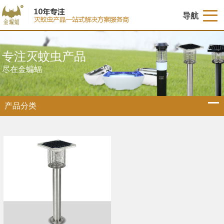
导航
专注灭蚊虫产品
尽在金蝙蝠
产品分类