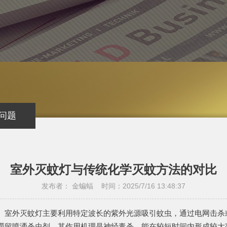
问题
室外灭蚊灯与传统化学灭蚊方法的对比
发布者： 金蝙蝠 时间：2025/7/16 13:48:37
室外灭蚊灯主要利用特定波长的紫外光源吸引蚊虫，通过电网击杀
滞留喷洒杀虫剂，其作用机理是神经毒杀，能在较短时间内形成较大